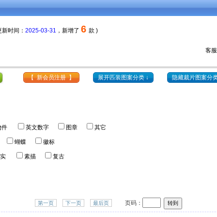
6
 更新时间：
2025-03-31
，新增了
款 )
12元
会员每套颜色更低至
，购物券
可抵扣
分色费用。
客服热
【 新会员注册 】
展开匹装图案分类 ↓
隐藏裁片图案分类
物件
英文数字
图章
其它
蝴蝶
徽标
实
素描
复古
页码：
第一页
下一页
最后页