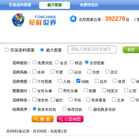
匹装面料图案
裁片图案
免费浏览区
392278
花型图案总量：
款
(
15元
分色稿每套颜色
，VIP
匹装面料图案
裁片图案
花样级别：
免费浏览
会员
精选
全部图案
花样风格：
休闲
可爱
运动
另类
其它
花样类型：
个性图案
人物
动物
花卉
体育
图案细分：
女性头像
男性头像
骷髅
纯英文
心型
花样特色：
渐变色
破烂
手绘
简单重复
立体
写
结果排序：
新发布排前
推荐排前
颜色数多排前
共6682条记录 - 共209页 - 当前第1页