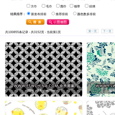
方巾
毛巾
围巾
领带
丝绸
结果排序：
新发布排前
推荐排前
颜色数多排前
第一页
下一页
共100855条记录 - 共3152页 - 当前第1页
编号：FA_zvx7hwr
编号