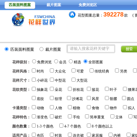
匹装面料图案
裁片图案
免费浏览区
15元
分色稿每套颜色
，VIP
392278
花型图案总量：
款
(
匹装面料图案
裁片图案
花样级别：
免费浏览
会员
精选
全部图案
花样风格：
时尚
大众化
可爱
传统经典
另类
花样尺寸：
小碎花
中型花
大型花
花纹类型：
抽象花
朵花
折枝花
簇花
叶子
腰果
底纹
纹理
沙滩花
风景
骷髅
圆点
卡通类型：
动物
人物
植物
食物
物件
拟人
花样特色：
渐变色
破烂
手绘
简单重复
立体
写
颜色数量：
1-3 个颜色
4-7 个颜色
8 个颜色以上
适用产品：
布匹
时装
连衣裙
家居服
内裤
家