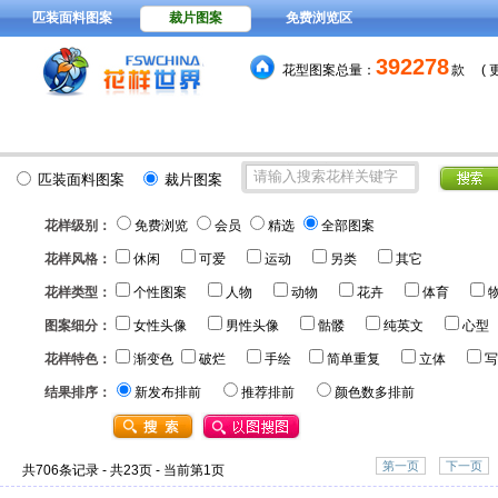
匹装面料图案
裁片图案
免费浏览区
392278
花型图案总量：
款
(
15元
分色稿每套颜色
，VIP
匹装面料图案
裁片图案
花样级别：
免费浏览
会员
精选
全部图案
花样风格：
休闲
可爱
运动
另类
其它
花样类型：
个性图案
人物
动物
花卉
体育
图案细分：
女性头像
男性头像
骷髅
纯英文
心型
花样特色：
渐变色
破烂
手绘
简单重复
立体
写
结果排序：
新发布排前
推荐排前
颜色数多排前
第一页
下一页
共706条记录 - 共23页 - 当前第1页