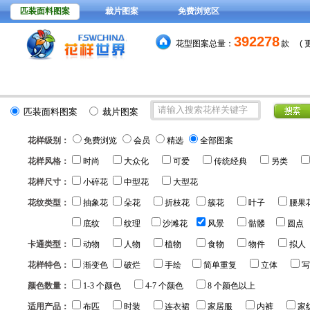
匹装面料图案
裁片图案
免费浏览区
392278
花型图案总量：
款
(
15元
分色稿每套颜色
，VIP
匹装面料图案
裁片图案
花样级别：
免费浏览
会员
精选
全部图案
花样风格：
时尚
大众化
可爱
传统经典
另类
花样尺寸：
小碎花
中型花
大型花
花纹类型：
抽象花
朵花
折枝花
簇花
叶子
腰果
底纹
纹理
沙滩花
风景
骷髅
圆点
卡通类型：
动物
人物
植物
食物
物件
拟人
花样特色：
渐变色
破烂
手绘
简单重复
立体
写
颜色数量：
1-3 个颜色
4-7 个颜色
8 个颜色以上
适用产品：
布匹
时装
连衣裙
家居服
内裤
家