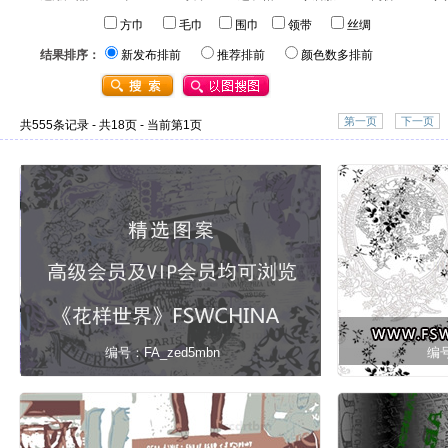
方巾
毛巾
围巾
领带
丝绸
结果排序：
新发布排前
推荐排前
颜色数多排前
第一页
下一页
共555条记录 - 共18页 - 当前第1页
编号：FA_zed5mbn
编号