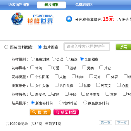
匹装面料图案
裁片图案
免费浏览区
15元
分色稿每套颜色
，VIP
392278
花型图案总量：
款
(
匹装面料图案
裁片图案
花样级别：
免费浏览
会员
精选
全部图案
花样风格：
休闲
可爱
运动
另类
其它
花样类型：
个性图案
人物
动物
花卉
体育
图案细分：
女性头像
男性头像
骷髅
纯英文
心型
花样特色：
渐变色
破烂
手绘
简单重复
立体
写
结果排序：
新发布排前
推荐排前
颜色数多排前
第一页
下一页
共1059条记录 - 共34页 - 当前第1页