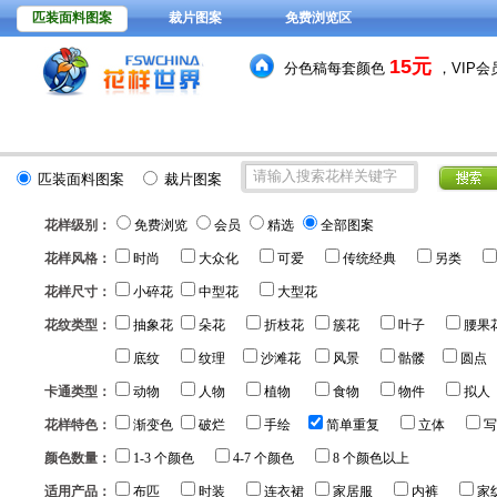
匹装面料图案
裁片图案
免费浏览区
15元
分色稿每套颜色
，VIP
392278
花型图案总量：
款
(
匹装面料图案
裁片图案
花样级别：
免费浏览
会员
精选
全部图案
花样风格：
时尚
大众化
可爱
传统经典
另类
花样尺寸：
小碎花
中型花
大型花
花纹类型：
抽象花
朵花
折枝花
簇花
叶子
腰果
底纹
纹理
沙滩花
风景
骷髅
圆点
卡通类型：
动物
人物
植物
食物
物件
拟人
花样特色：
渐变色
破烂
手绘
简单重复
立体
写
颜色数量：
1-3 个颜色
4-7 个颜色
8 个颜色以上
适用产品：
布匹
时装
连衣裙
家居服
内裤
家