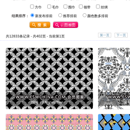
方巾
毛巾
围巾
领带
丝绸
结果排序：
新发布排前
推荐排前
颜色数多排前
第一页
下一页
共12833条记录 - 共402页 - 当前第1页
编号：FA_zvx7hwr
编号