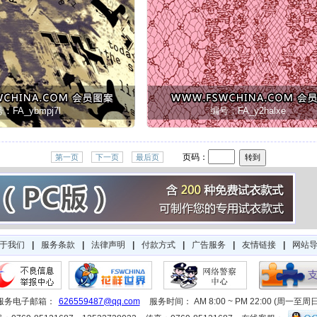
：FA_ybmpj7l
编号：FA_y2halxe
页码：
第一页
下一页
最后页
于我们
|
服务条款
|
法律声明
|
付款方式
|
广告服务
|
友情链接
|
网站
服务电子邮箱：
626559487@qq.com
服务时间： AM 8:00 ~ PM 22:00 (周一至周日