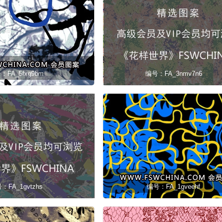
：FA_5fxg9bm
编号：FA_3nmv7n6
：FA_1gvtzhs
编号：FA_1gveehf