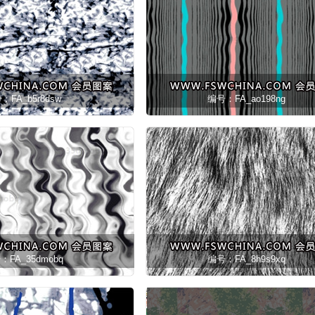
：FA_b5r8dsw
编号：FA_ao198ng
：FA_35dmobq
编号：FA_8h9s9xq