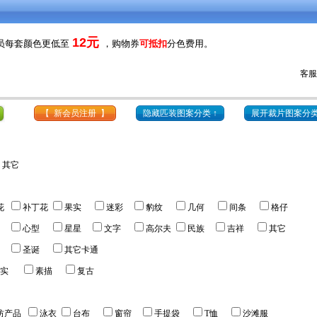
12元
会员每套颜色更低至
，购物券
可抵扣
分色费用。
6
客服热
 更新时间：
2025-03-31
，新增了
款 )
【 新会员注册 】
隐藏匹装图案分类 ↑
展开裁片图案分类
其它
花
补丁花
果实
迷彩
豹纹
几何
间条
格仔
心型
星星
文字
高尔夫
民族
吉祥
其它
圣诞
其它卡通
实
素描
复古
纺产品
泳衣
台布
窗帘
手提袋
T恤
沙滩服