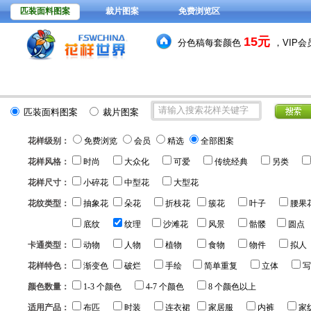
匹装面料图案
裁片图案
免费浏览区
15元
分色稿每套颜色
，VIP
392278
花型图案总量：
款
(
匹装面料图案
裁片图案
花样级别：
免费浏览
会员
精选
全部图案
花样风格：
时尚
大众化
可爱
传统经典
另类
花样尺寸：
小碎花
中型花
大型花
花纹类型：
抽象花
朵花
折枝花
簇花
叶子
腰果
底纹
纹理
沙滩花
风景
骷髅
圆点
卡通类型：
动物
人物
植物
食物
物件
拟人
花样特色：
渐变色
破烂
手绘
简单重复
立体
写
颜色数量：
1-3 个颜色
4-7 个颜色
8 个颜色以上
适用产品：
布匹
时装
连衣裙
家居服
内裤
家