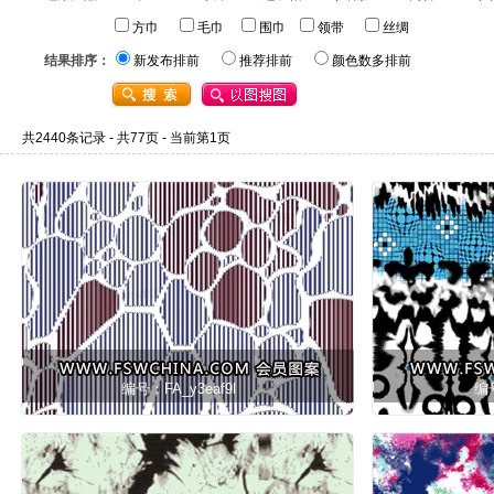
方巾
毛巾
围巾
领带
丝绸
结果排序：
新发布排前
推荐排前
颜色数多排前
共2440条记录 - 共77页 - 当前第1页
编号：FA_y3eaf9l
编号