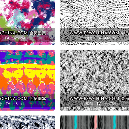
：FA_t32pnd9
编号：FA_s6fdun9
：FA_m8jukll
编号：FA_een76rl