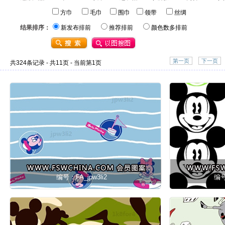
方巾
毛巾
围巾
领带
丝绸
结果排序：
新发布排前
推荐排前
颜色数多排前
第一页
下一页
共324条记录 - 共11页 - 当前第1页
编号：FA_jpw3li2
编号