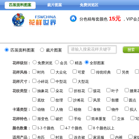
匹装面料图案
裁片图案
免费浏览区
15元
分色稿每套颜色
，VIP
392278
花型图案总量：
款
(
匹装面料图案
裁片图案
花样级别：
免费浏览
会员
精选
全部图案
花样风格：
时尚
大众化
可爱
传统经典
另类
花样尺寸：
小碎花
中型花
大型花
花纹类型：
抽象花
朵花
折枝花
簇花
叶子
腰果
底纹
纹理
沙滩花
风景
骷髅
圆点
卡通类型：
动物
人物
植物
食物
物件
拟人
花样特色：
渐变色
破烂
手绘
简单重复
立体
写
颜色数量：
1-3 个颜色
4-7 个颜色
8 个颜色以上
适用产品：
布匹
时装
连衣裙
家居服
内裤
家