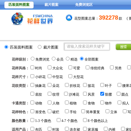
匹装面料图案
裁片图案
免费浏览区
392278
花型图案总量：
款
(
15元
分色稿每套颜色
，VIP
匹装面料图案
裁片图案
花样级别：
免费浏览
会员
精选
全部图案
花样风格：
时尚
大众化
可爱
传统经典
另类
花样尺寸：
小碎花
中型花
大型花
花纹类型：
抽象花
朵花
折枝花
簇花
叶子
腰果
底纹
纹理
沙滩花
风景
骷髅
圆点
卡通类型：
动物
人物
植物
食物
物件
拟人
花样特色：
渐变色
破烂
手绘
简单重复
立体
写
颜色数量：
1-3 个颜色
4-7 个颜色
8 个颜色以上
适用产品：
布匹
时装
连衣裙
家居服
内裤
家