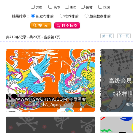
方巾
毛巾
围巾
领带
丝绸
结果排序：
新发布排前
推荐排前
颜色数多排前
第一页
下一页
共719条记录 - 共23页 - 当前第1页
编号：FA_7mxdyrb
编号